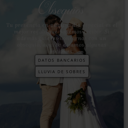
Obsequios
Tu presencia en nuestro día especial es el
mejor regalo que podemos recibir. Si
además quieres honrarnos con un
obsequio, aquí te dejamos algunas
opciones.
DATOS BANCARIOS
LLUVIA DE SOBRES