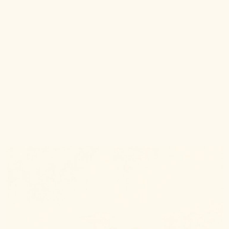
Dancing time!
Únete a nuestra playlist colaborativa de
youtube y añade las canciones que amarías
escuchar en nuestro gran fin de semana.
IR A LA PLAYLIST